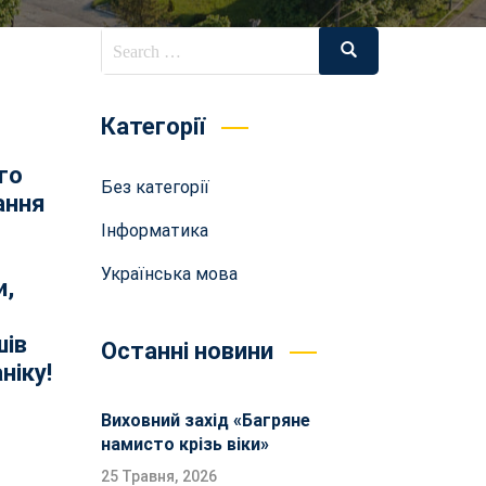
Категорії
го
Без категорії
ання
Інформатика
Українська мова
и,
шів
Останні новини
ніку!
Виховний захід «Багряне
намисто крізь віки»
25 Травня, 2026