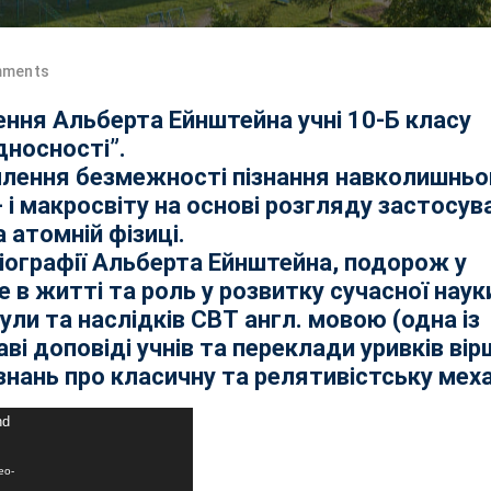
mments
ня Альберта Ейнштейна учні 10-Б класу
дносності”.
млення безмежності пізнання навколишньо
- і макросвіту на основі розгляду застосув
а атомній фізиці.
біографії Альберта Ейнштейна, подорож у
це в житті та роль у розвитку сучасної наук
и та наслідків СВТ англ. мовою (одна із
і доповіді учнів та переклади уривків вір
знань про класичну та релятивістську меха
nd
eo-