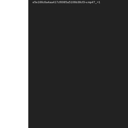
e5e166c6a4aa417cf0085a5106b38cf3-v.mp4?_=1