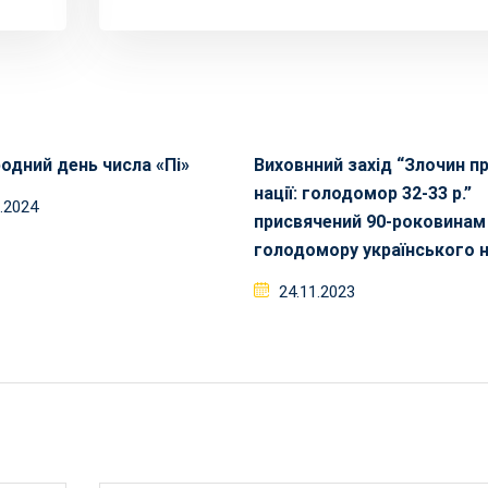
одний день числа «Пі»
Виховнний захід “Злочин п
нації: голодомор 32-33 р.”
3.2024
присвячений 90-роковинам
голодомору українського 
24.11.2023