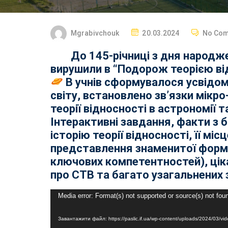
Mgrabivchouk
20.03.2024
No Co
До 145-річниці з дня народжен
вирушили в “Подорож теорією ві
В учнів сформувалося усвідо
світу, встановлено зв’язки мікро
теорії відносності в астрономії т
Інтерактивні завдання, факти з 
історію теорії відносності, її міс
представлення знаменитої формул
ключових компетентностей), цікав
про СТВ та багато узагальнених 
Відеопрогравач
Media error: Format(s) not supported or source(s) not fou
Завантажити файл: https://paslic.if.ua/wp-content/uploads/2024/03/vid