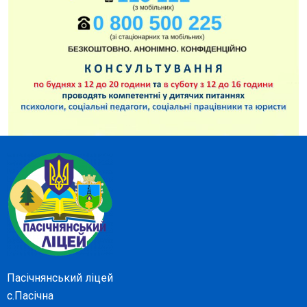
Пасічнянський ліцей
с.Пасічна