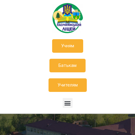
Учням
Батькам
Учителям