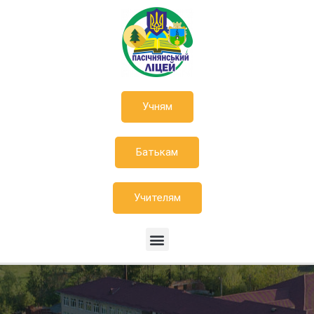
Учням
Батькам
Учителям